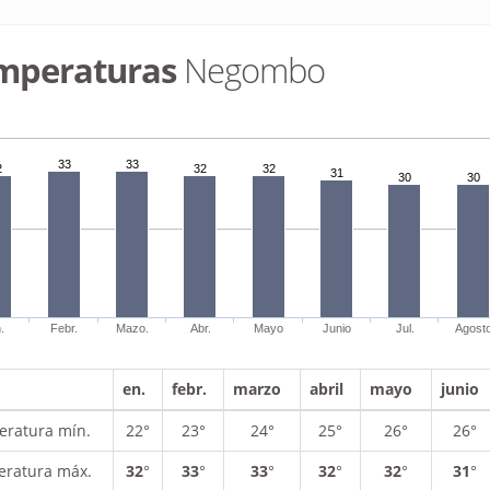
mperaturas
Negombo
33
33
2
32
32
31
30
30
.
Febr.
Mazo.
Abr.
Mayo
Junio
Jul.
Agost
en.
febr.
marzo
abril
mayo
junio
ratura mín.
22°
23°
24°
25°
26°
26°
ratura máx.
32
°
33
°
33
°
32
°
32
°
31
°