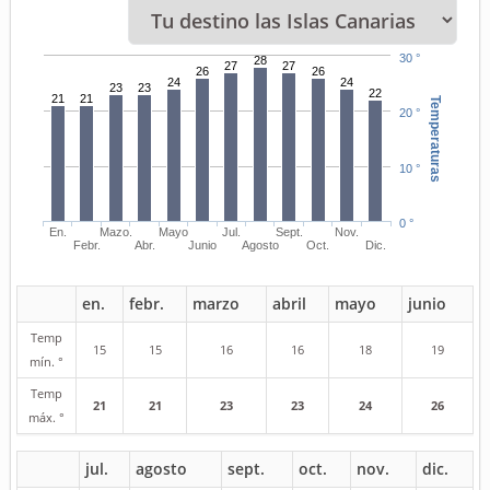
30 °
28
27
27
26
26
24
24
23
23
22
21
21
Temperaturas
20 °
10 °
0 °
En.
Mazo.
Mayo
Jul.
Sept.
Nov.
Febr.
Abr.
Junio
Agosto
Oct.
Dic.
en.
febr.
marzo
abril
mayo
junio
Temp
15
15
16
16
18
19
mín. °
Temp
21
21
23
23
24
26
máx. °
jul.
agosto
sept.
oct.
nov.
dic.