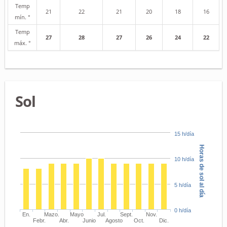
Temp
21
22
21
20
18
16
mín. °
Temp
27
28
27
26
24
22
máx. °
Sol
15 h/día
Horas de sol al día
10 h/día
5 h/día
0 h/día
En.
Mazo.
Mayo
Jul.
Sept.
Nov.
Febr.
Abr.
Junio
Agosto
Oct.
Dic.