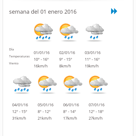
semana del 01 enero 2016
Día
01/01/16
02/01/16
03/01/16
Temperaturas
10° - 16°
9° - 15°
11° - 16°
Viento
16km/h
8km/h
19km/h
04/01/16
05/01/16
06/01/16
07/01/16
12° - 15°
8° - 12°
8° - 14°
12° - 18°
31km/h
21km/h
17km/h
27km/h