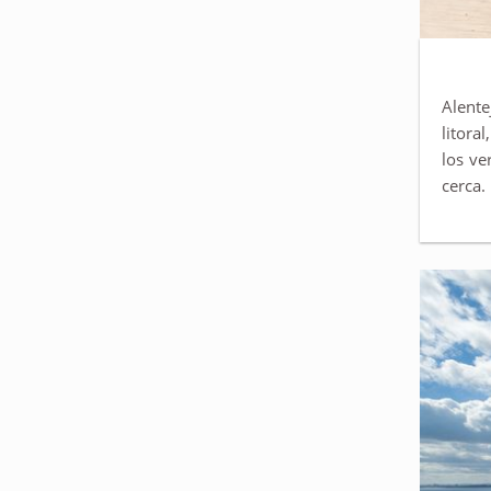
Alente
litora
los ve
cerca.