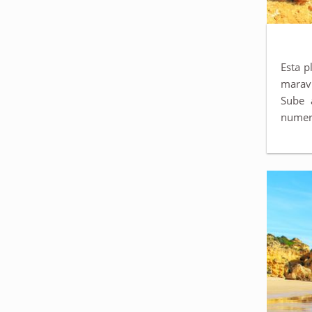
Esta p
maravi
Sube 
numero