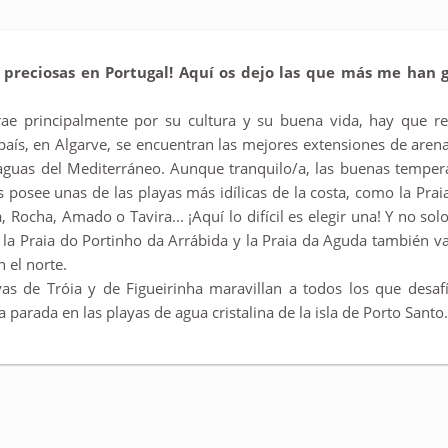
 preciosas en Portugal! Aquí os dejo las que más me han g
rae principalmente por su cultura y su buena vida, hay que r
 país, en Algarve, se encuentran las mejores extensiones de arena 
 aguas del Mediterráneo. Aunque tranquilo/a, las buenas temper
 posee unas de las playas más idílicas de la costa, como la Prai
, Rocha, Amado o Tavira... ¡Aquí lo difícil es elegir una! Y no so
 la Praia do Portinho da Arrábida y la Praia da Aguda también val
n el norte.
yas de Tróia y de Figueirinha maravillan a todos los que desaf
parada en las playas de agua cristalina de la isla de Porto Santo.