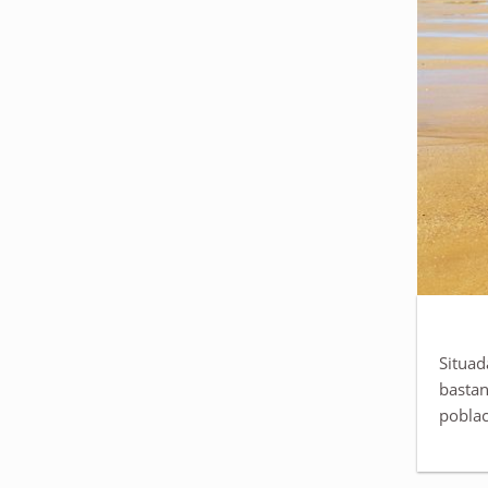
Situad
bastan
poblac