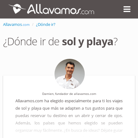
Allavamos
¿Dónde ir?
.com
¿Dónde ir de
sol y playa
?
Damien, fundador de allavamos.com
Allavamos.com ha elegido especialmente para ti los viajes
de sol y playa que más se adapten a tus gustos para que
puedas reservar tu destino en un abrir y cerrar de ojos.
Además, los países que hemos elegido se pueden
organizar muy fácilmente. ¿En busca de ideas? Déjate guiar
por nuestros consejos, ¡y a tostarte al sol!