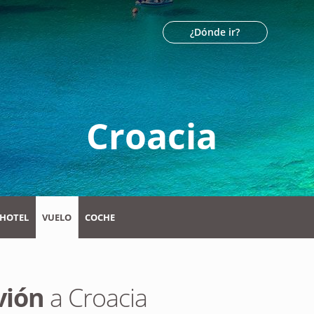
¿Dónde ir?
Croacia
HOTEL
VUELO
COCHE
n
vión
a Croacia