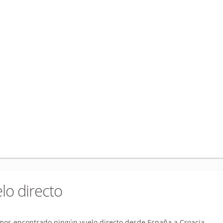
lo directo
os encontrado ningún vuelo directo desde España a Croacia.