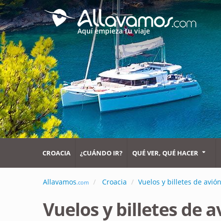
Aquí empieza tu viaje
CROACIA
¿CUÁNDO IR?
QUÉ VER, QUÉ HACER
Allavamos
Croacia
Vuelos y billetes de avió
.com
Vuelos y billetes de a