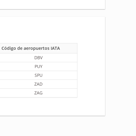
Código de aeropuertos IATA
DBV
PUY
SPU
ZAD
ZAG