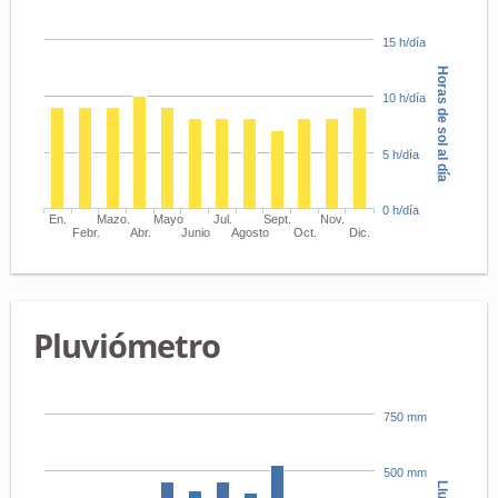
15 h/día
Horas de sol al día
10 h/día
5 h/día
0 h/día
En.
Mazo.
Mayo
Jul.
Sept.
Nov.
Febr.
Abr.
Junio
Agosto
Oct.
Dic.
Pluviómetro
750 mm
500 mm