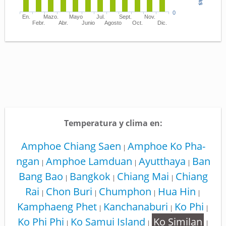
0
En.
Mazo.
Mayo
Jul.
Sept.
Nov.
Febr.
Abr.
Junio
Agosto
Oct.
Dic.
Temperatura y clima en:
Amphoe Chiang Saen
Amphoe Ko Pha-
|
ngan
Amphoe Lamduan
Ayutthaya
Ban
|
|
|
Bang Bao
Bangkok
Chiang Mai
Chiang
|
|
|
Rai
Chon Buri
Chumphon
Hua Hin
|
|
|
|
Kamphaeng Phet
Kanchanaburi
Ko Phi
|
|
|
Ko Phi Phi
Ko Samui Island
Ko Similan
|
|
|