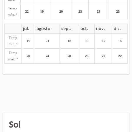
Temp
22
19
20
23
23
23
máx. °
jul.
agosto
sept.
oct.
nov.
dic.
Temp
19
21
18
19
17
16
mín. °
Temp
20
24
20
25
22
22
máx. °
Sol