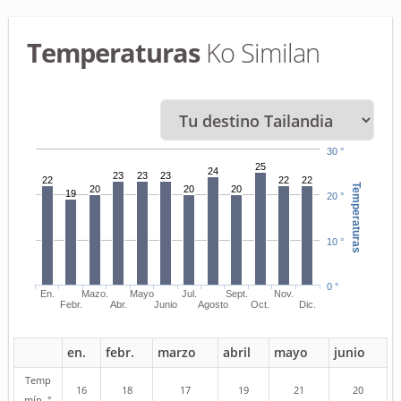
Temperaturas
Ko Similan
30 °
25
24
23
23
23
22
22
22
Temperaturas
20
20
20
19
20 °
10 °
0 °
En.
Mazo.
Mayo
Jul.
Sept.
Nov.
Febr.
Abr.
Junio
Agosto
Oct.
Dic.
en.
febr.
marzo
abril
mayo
junio
Temp
16
18
17
19
21
20
mín. °