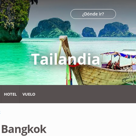
¿Dónde ir?
Tailandia
HOTEL
VUELO
k
n
Bangkok