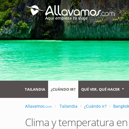
Aquí empieza tu viaje
TAILANDIA
¿CUÁNDO IR?
QUÉ VER, QUÉ HACER
Allavamos
Tailandia
¿Cuándo ir?
Bangko
.com
Clima y temperatura e