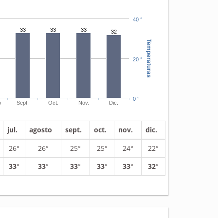
40 °
33
33
33
32
Temperaturas
20 °
0 °
o
Sept.
Oct.
Nov.
Dic.
jul.
agosto
sept.
oct.
nov.
dic.
26°
26°
25°
25°
24°
22°
33
°
33
°
33
°
33
°
33
°
32
°