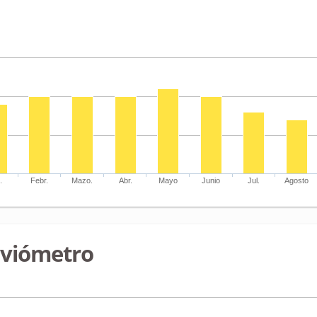
.
Febr.
Mazo.
Abr.
Mayo
Junio
Jul.
Agosto
uviómetro