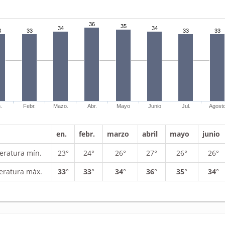
36
35
34
34
3
33
33
33
.
Febr.
Mazo.
Abr.
Mayo
Junio
Jul.
Agost
en.
febr.
marzo
abril
mayo
junio
ratura mín.
23°
24°
26°
27°
26°
26°
ratura máx.
33
°
33
°
34
°
36
°
35
°
34
°