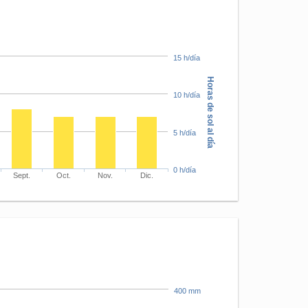
15 h/día
Horas de sol al día
10 h/día
5 h/día
0 h/día
Sept.
Oct.
Nov.
Dic.
400 mm