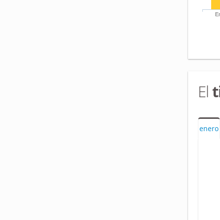
E
El
enero