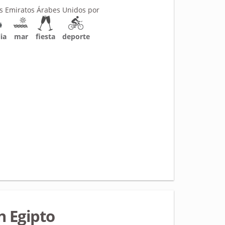
os Emiratos Árabes Unidos por
ia
mar
fiesta
deporte
n Egipto