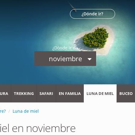
¿Dónde ir?
¿Dónde ir en
noviembre
URA
TREKKING
SAFARI
EN FAMILIA
LUNA DE MIEL
BUCEO
re?
Luna de miel
iel en noviembre