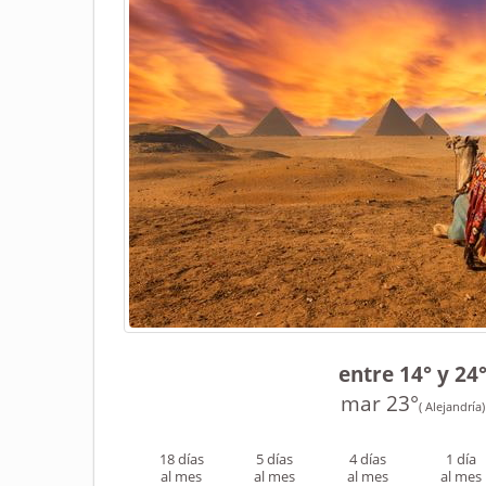
entre 14° y 24
mar 23°
( Alejandría)
18 días
5 días
4 días
1 día
al mes
al mes
al mes
al mes