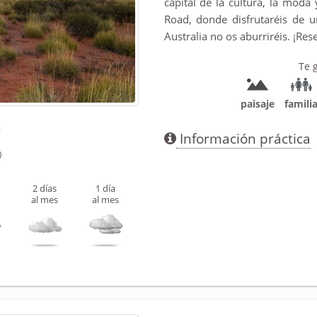
capital de la cultura, la mod
Road, donde disfrutaréis de u
Australia no os aburriréis. ¡Res
Te 
paisaje
famili
°
Información práctica
)
2 días
1 día
al mes
al mes