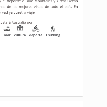
a y el deporte; o Blue Mountains y Great Ocean
nas de las mejores vistas de todo el país. En
ervad ya vuestro viaje!
gustará Australia por
a
mar
cultura
deporte
Trekking