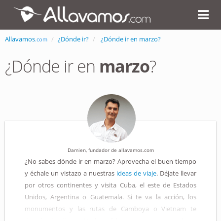
Allavamos
¿Dónde ir?
¿Dónde ir en marzo?
.com
¿Dónde ir en
marzo
?
Damien, fundador de allavamos.com
¿No sabes dónde ir en marzo? Aprovecha el buen tiempo
y échale un vistazo a nuestras
ideas de viaje
. Déjate llevar
por otros continentes y visita Cuba, el este de Estados
Unidos, Argentina o Guatemala. Si te va la acción, los
monumentos y las rutas de Camboya o Vietnam te
dejarán sin aliento. No hace falta que te vayas muy lejos,