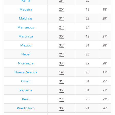
Kenia
28°
20
Madeira
20°
19
18°
Maldivas
31°
28
29°
Marruecos
24°
24
Martinica
30°
12
27°
México
32°
31
28°
Nepal
21°
26
Nicaragua
33°
29
28°
Nueva Zelanda
19°
25
17°
Omán
31°
31
25°
Panamá
35°
31
27°
Perú
27°
28
22°
Puerto Rico
30°
21
26°