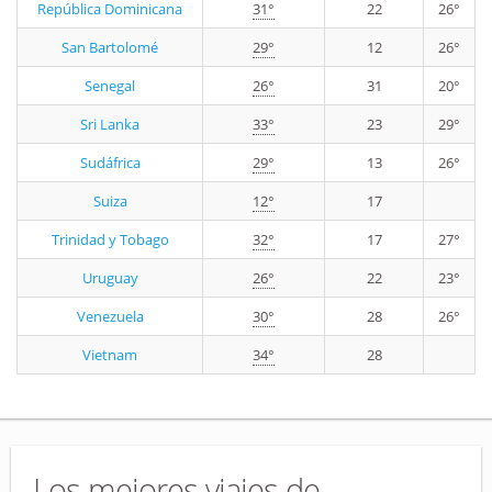
República Dominicana
31°
22
26°
San Bartolomé
29°
12
26°
Senegal
26°
31
20°
Sri Lanka
33°
23
29°
Sudáfrica
29°
13
26°
Suiza
12°
17
Trinidad y Tobago
32°
17
27°
Uruguay
26°
22
23°
Venezuela
30°
28
26°
Vietnam
34°
28
Los mejores viajes de