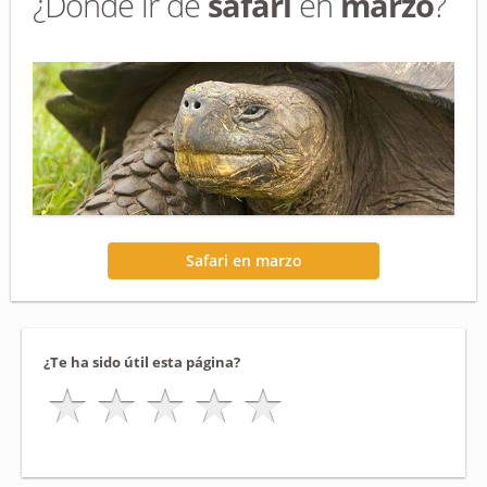
¿Dónde ir de
safari
en
marzo
?
Safari en marzo
¿Te ha sido útil esta página?