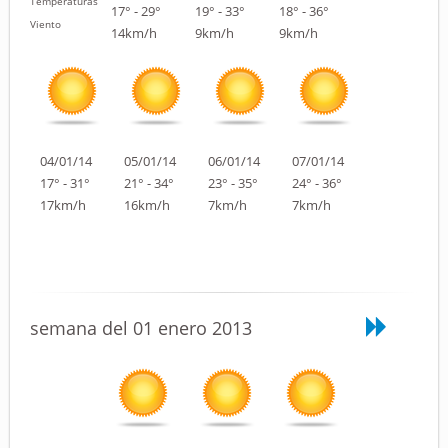
Temperaturas
17° - 29°
19° - 33°
18° - 36°
Viento
14km/h
9km/h
9km/h
04/01/14
05/01/14
06/01/14
07/01/14
17° - 31°
21° - 34°
23° - 35°
24° - 36°
17km/h
16km/h
7km/h
7km/h
semana del 01 enero 2013