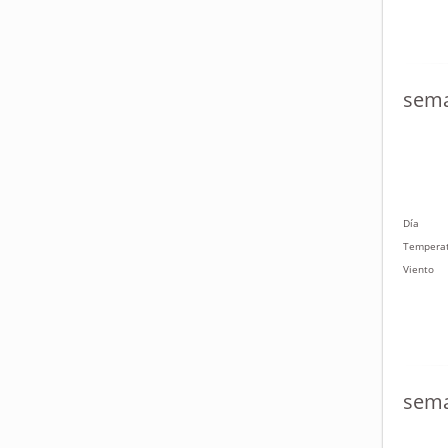
sema
Día
Tempera
Viento
sema