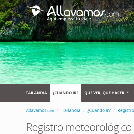
Aquí empieza tu viaje
TAILANDIA
¿CUÁNDO IR?
QUÉ VER, QUÉ HACER
Allavamos
Tailandia
¿Cuándo ir?
Registr
.com
Registro meteorológico