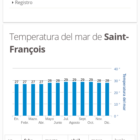
Registro
Temperatura del mar de
Saint-
François
40 °
Temperatura del mar
29
29
29
29
28
28
28
28
30 °
27
27
27
27
20 °
10 °
0 °
En.
Mazo.
Mayo
Jul.
Sept.
Nov.
Febr.
Abr.
Junio
Agosto
Oct.
Dic.