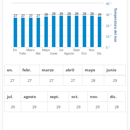
40 °
Temperatura del mar
29
29
29
29
29
29
28
28
30 °
27
27
27
27
20 °
10 °
0 °
En.
Mazo.
Mayo
Jul.
Sept.
Nov.
Febr.
Abr.
Junio
Agosto
Oct.
Dic.
en.
febr.
marzo
abril
mayo
junio
27
27
27
27
28
29
jul.
agosto
sept.
oct.
nov.
dic.
29
29
29
29
29
28