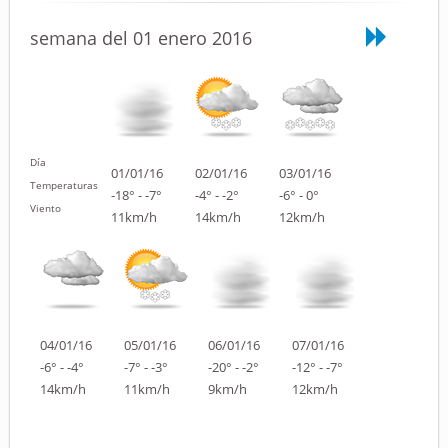
semana del 01 enero 2016
Día
01/01/16
02/01/16
03/01/16
Temperaturas
-18° - -7°
-4° - -2°
-6° - 0°
Viento
11km/h
14km/h
12km/h
04/01/16
05/01/16
06/01/16
07/01/16
-6° - -4°
-7° - -3°
-20° - -2°
-12° - -7°
14km/h
11km/h
9km/h
12km/h