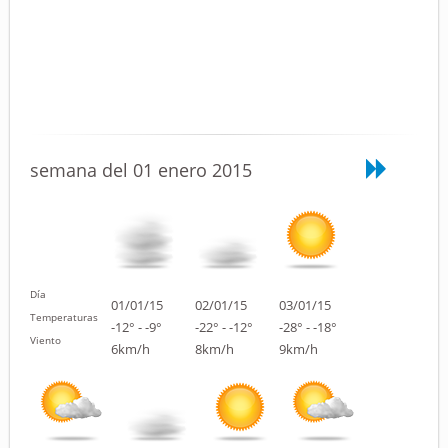
semana del 01 enero 2015
Día
01/01/15
02/01/15
03/01/15
Temperaturas
-12° - -9°
-22° - -12°
-28° - -18°
Viento
6km/h
8km/h
9km/h