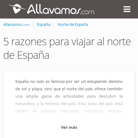
Allavamos
España
Norte de España
.com
5 razones para viajar al norte
de España
España no solo es famosa por ser un estupendo destino
de sol y playa, sino que el norte del país ofrece también
una amplia gama de actividades para descubrir la
naturaleza y la historia del país. Esta zona del país está
repleta de parques nacionales, miradores, museos
rupestres y monumentos de todo tipo como catedrales,
fortalezas o basílicas. El norte de España es un mosaico de
Ver más
paisajes excepcionales, pequeños pueblos de tradiciones