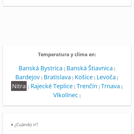
Temperatura y clima en:
Banská Bystrica
Banská Štiavnica
|
|
Bardejov
Bratislava
Košice
Levoča
|
|
|
|
Nitra
Rajecké Teplice
Trenčín
Trnava
|
|
|
|
Vlkolínec
|
¿Cuándo ir?