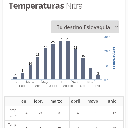
Temperaturas
Nitra
30 °
27
27
25
22
21
Temperaturas
20 °
16
15
10
10 °
8
5
3
2
0 °
En.
Mazo.
Mayo
Jul.
Sept.
Nov.
Febr.
Abr.
Junio
Agosto
Oct.
Dic.
en.
febr.
marzo
abril
mayo
junio
Temp
-4
-3
0
4
9
12
mín. °
Temp
2
5
10
16
22
25