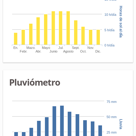
Horas de sol al día
10 h/día
5 h/día
0 h/día
En.
Mazo.
Mayo
Jul.
Sept.
Nov.
Febr.
Abr.
Junio
Agosto
Oct.
Dic.
Pluviómetro
75 mm
50 mm
Lluvia
25 mm