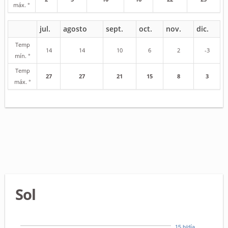
máx. °
jul.
agosto
sept.
oct.
nov.
dic.
Temp
14
14
10
6
2
-3
mín. °
Temp
27
27
21
15
8
3
máx. °
Sol
15 h/día