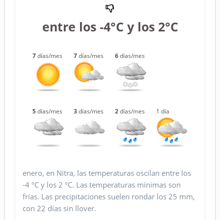
entre los -4°C y los 2°C
7
días/mes
7
días/mes
6
días/mes
5
días/mes
3
días/mes
2
días/mes
1 día
enero, en Nitra, las temperaturas oscilan entre los
-4 °C y los 2 °C. Las temperaturas mínimas son
frías. Las precipitaciones suelen rondar los 25 mm,
con 22 días sin llover.