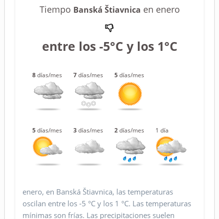
Tiempo
en enero
Banská Štiavnica
entre los -5°C y los 1°C
8
días/mes
7
días/mes
5
días/mes
5
días/mes
3
días/mes
2
días/mes
1 día
enero, en Banská Štiavnica, las temperaturas
oscilan entre los -5 °C y los 1 °C. Las temperaturas
mínimas son frías. Las precipitaciones suelen