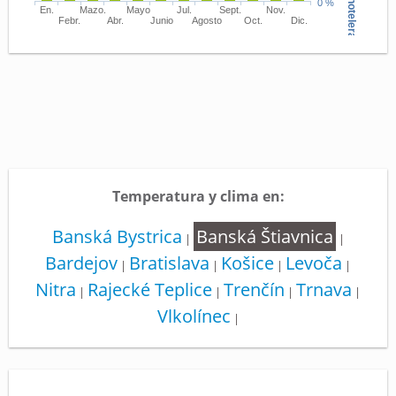
0 %
En.
Mazo.
Mayo
Jul.
Sept.
Nov.
Febr.
Abr.
Junio
Agosto
Oct.
Dic.
Temperatura y clima en:
Banská Bystrica
Banská Štiavnica
|
|
Bardejov
Bratislava
Košice
Levoča
|
|
|
|
Nitra
Rajecké Teplice
Trenčín
Trnava
|
|
|
|
Vlkolínec
|