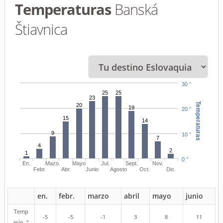
Temperaturas
Banská
Štiavnica
30 °
25
25
23
Temperaturas
20
19
20 °
15
14
9
10 °
7
4
2
1
0 °
En.
Mazo.
Mayo
Jul.
Sept.
Nov.
Febr.
Abr.
Junio
Agosto
Oct.
Dic.
en.
febr.
marzo
abril
mayo
junio
Temp
-5
-5
-1
3
8
11
mín. °