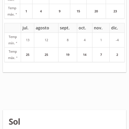
Temp
1
4
9
15
20
23
máx. °
jul.
agosto
sept.
oct.
nov.
dic.
Temp
13
12
8
4
1
-4
mín. °
Temp
25
25
19
14
7
2
máx. °
Sol