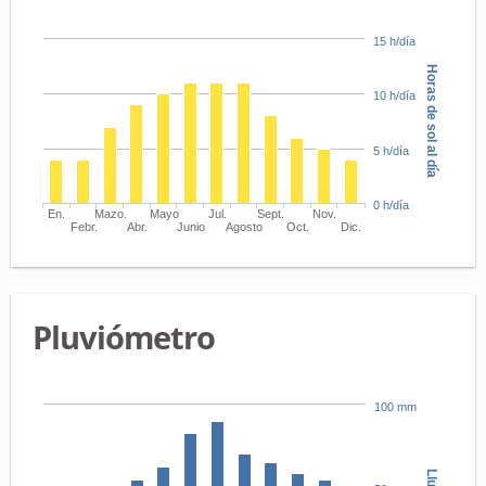
15 h/día
Horas de sol al día
10 h/día
5 h/día
0 h/día
En.
Mazo.
Mayo
Jul.
Sept.
Nov.
Febr.
Abr.
Junio
Agosto
Oct.
Dic.
Pluviómetro
100 mm