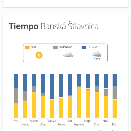
Tiempo
Banská Štiavnica
En.
Mazo.
Mayo
Jul.
Sept.
Nov.
Febr.
Abr.
Junio
Agosto
Oct.
Dic.