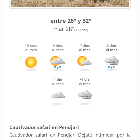
entre 26° y 32°
mar 28°
( Ouidah)
16 días
6 días
4 días
2 días
al mes
al mes
al mes
al mes
1 día
-1 día
al mes
al mes
Cautivador safari en Pendjari
Cautivador safari en Pendjari Déjate intimidar por la