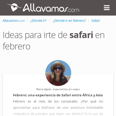
Allavamos
¿Dónde ir?
¿Dónde ir en febrero?
Safari
.com
Ideas para irte de
safari
en
febrero
Marie-Agnès, especialista en viajes
Febrero: una experiencia de Safari entre África y Asia
Febrero es el mes de los carnavales. ¿Por qué no
aprovechar para disfrutar de una aventura inolvidable
rodeado/a de paisajes que dejan sin aliento? Si te vas de