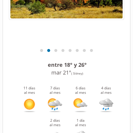
entre 18° y 26°
mar 21°
( Sídney)
11 días
7 días
6 días
4 días
al mes
al mes
al mes
al mes
2 días
1 día
al mes
al mes