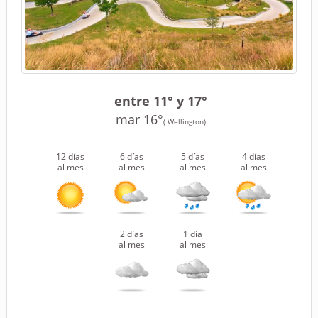
entre 11° y 17°
mar 16°
( Wellington)
12 días
6 días
5 días
4 días
al mes
al mes
al mes
al mes
2 días
1 día
al mes
al mes