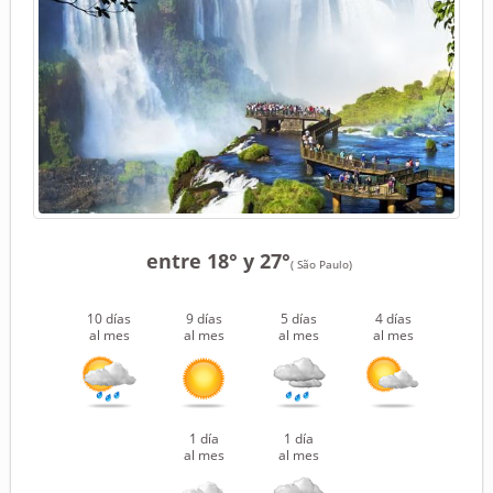
entre 18° y 27°
( São Paulo)
10 días
9 días
5 días
4 días
al mes
al mes
al mes
al mes
1 día
1 día
al mes
al mes