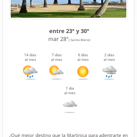
entre 23° y 30°
mar 28°
( Sainte-Marie)
14 días
7 días
6 días
2 días
al mes
al mes
al mes
al mes
1 día
al mes
¿Qué mejor destino que la Martinica para adentrarte en