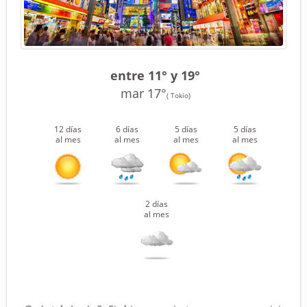
entre 11° y 19°
mar 17°
( Tokio)
12 días
6 días
5 días
5 días
al mes
al mes
al mes
al mes
2 días
al mes