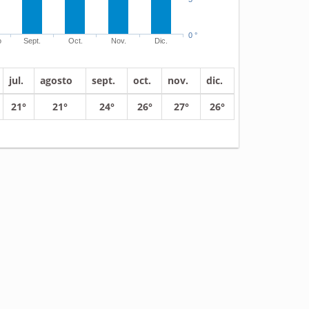
0 °
o
Sept.
Oct.
Nov.
Dic.
jul.
agosto
sept.
oct.
nov.
dic.
21°
21°
24°
26°
27°
26°