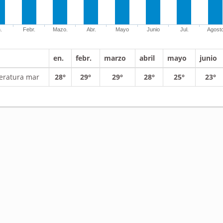
.
Febr.
Mazo.
Abr.
Mayo
Junio
Jul.
Agost
en.
febr.
marzo
abril
mayo
junio
ratura mar
28°
29°
29°
28°
25°
23°