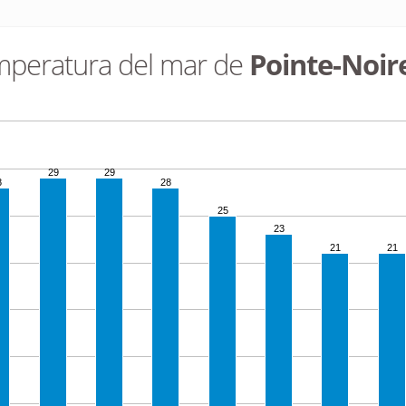
peratura del mar de
Pointe-Noir
29
29
8
28
25
23
21
21