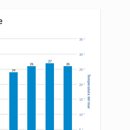
e
35 °
30 °
27
26
26
25 °
24
Temperatura del mar
20 °
15 °
10 °
5 °