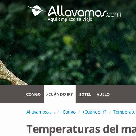
Aquí empieza tu viaje
CONGO
¿CUÁNDO IR?
HOTEL
VUELO
Allavamos
Congo
¿Cuándo ir?
Temperatu
.com
Temperaturas del m