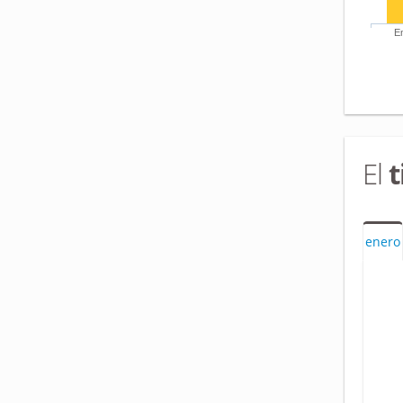
E
El
enero