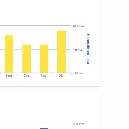
10 h/día
Horas de sol al día
5 h/día
0 h/día
Sept.
Oct.
Nov.
Dic.
300 mm