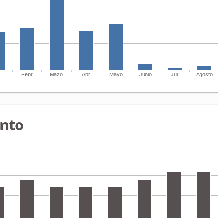
.
Febr.
Mazo.
Abr.
Mayo
Junio
Jul.
Agosto
ento