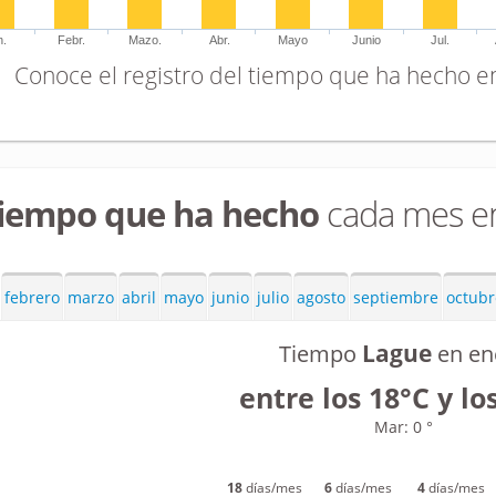
n.
Febr.
Mazo.
Abr.
Mayo
Junio
Jul.
Conoce el registro del tiempo que ha hecho e
tiempo que ha hecho
cada mes e
febrero
marzo
abril
mayo
junio
julio
agosto
septiembre
octubr
Lague
Tiempo
en en
entre los 18°C y lo
Mar: 0 °
18
días/mes
6
días/mes
4
días/mes