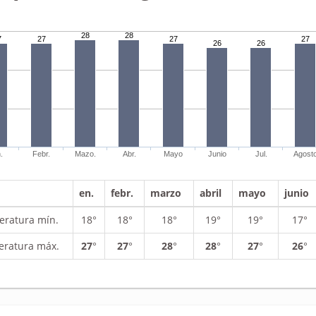
28
28
7
27
27
27
26
26
.
Febr.
Mazo.
Abr.
Mayo
Junio
Jul.
Agost
en.
febr.
marzo
abril
mayo
junio
ratura mín.
18°
18°
18°
19°
19°
17°
ratura máx.
27
°
27
°
28
°
28
°
27
°
26
°