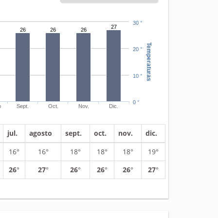
30 °
27
26
26
26
Temperaturas
20 °
10 °
0 °
o
Sept.
Oct.
Nov.
Dic.
jul.
agosto
sept.
oct.
nov.
dic.
16°
16°
18°
18°
18°
19°
26
°
27
°
26
°
26
°
26
°
27
°