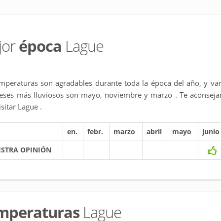
jor
época
Lague
mperaturas son agradables durante toda la época del año, y var
ses más lluviosos son mayo, noviembre y marzo . Te aconsejamo
isitar Lague .
en.
febr.
marzo
abril
mayo
junio
STRA OPINIÓN
mperaturas
Lague