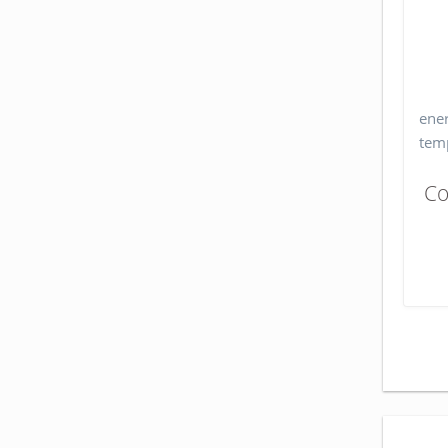
ener
temp
Co