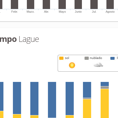
.
Febr.
Mazo.
Abr.
Mayo
Junio
Jul.
Agosto
empo
Lague