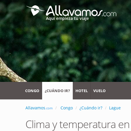
Aquí empieza tu viaje
CONGO
¿CUÁNDO IR?
HOTEL
VUELO
Allavamos
Congo
¿Cuándo ir?
Lague
.com
Clima y temperatura e