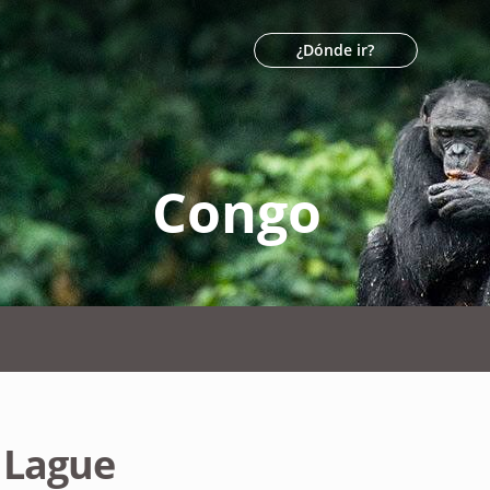
¿Dónde ir?
Congo
n
Lague