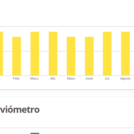
.
Febr.
Mazo.
Abr.
Mayo
Junio
Jul.
Agosto
uviómetro