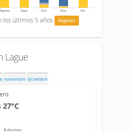
Agosto
Sept.
Oct.
Nov.
Dic.
n los últimos 5 años
Registro
n Lague
e
noviembre
diciembre
ero
s 27°C
3
días/mes