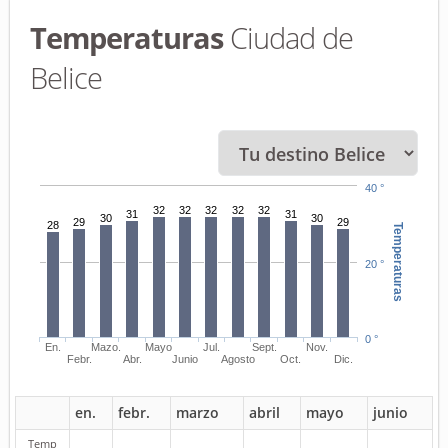
Temperaturas
Ciudad de
Belice
40 °
32
32
32
32
32
31
31
30
30
29
29
28
Temperaturas
20 °
0 °
En.
Mazo.
Mayo
Jul.
Sept.
Nov.
Febr.
Abr.
Junio
Agosto
Oct.
Dic.
en.
febr.
marzo
abril
mayo
junio
Temp