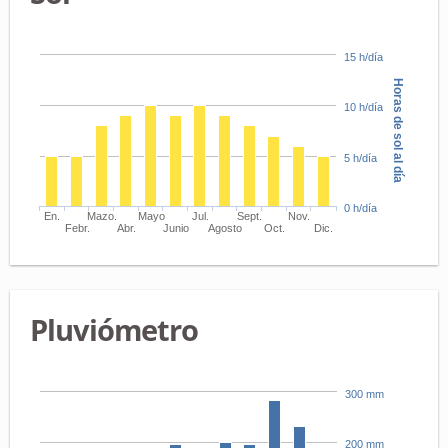
15 h/día
Horas de sol al día
10 h/día
5 h/día
0 h/día
En.
Mazo.
Mayo
Jul.
Sept.
Nov.
Febr.
Abr.
Junio
Agosto
Oct.
Dic.
Pluviómetro
300 mm
200 mm