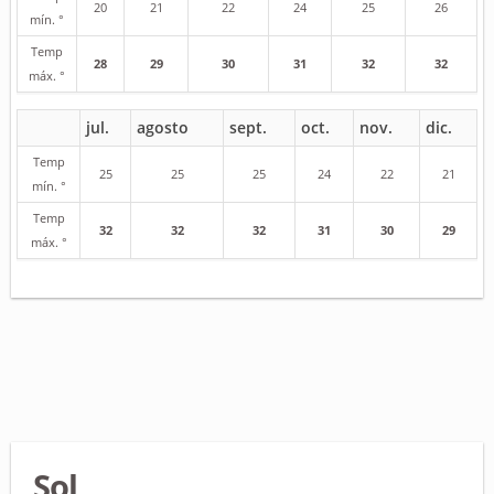
20
21
22
24
25
26
mín. °
Temp
28
29
30
31
32
32
máx. °
jul.
agosto
sept.
oct.
nov.
dic.
Temp
25
25
25
24
22
21
mín. °
Temp
32
32
32
31
30
29
máx. °
Sol