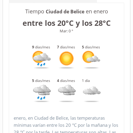
Tiempo
en enero
Ciudad de Belice
entre los 20°C y los 28°C
Mar: 0 °
9
días/mes
7
días/mes
5
días/mes
5
días/mes
4
días/mes
1 día
enero, en Ciudad de Belice, las temperaturas
mínimas varían entre los 20 °C por la mañana y los
28 °C por la tarde. Las temperaturas son altas. Las