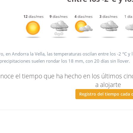
12
días/mes
9
días/mes
4
días/mes
3
días/mes
1 día
o, en Andorra la Vella, las temperaturas oscilan entre los -2 °C y
precipitaciones suelen rondar los 18 mm, con 20 días sin llover.
noce el tiempo que ha hecho en los últimos cin
a alojarte
Registro del tiempo cada 