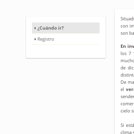
Situad
con im
¿Cuándo ir?
son ba
Registro
En in
los 7 
muchos
de dic
distin
De may
el
ver
sender
comerc
cielo 
Si es
clima 