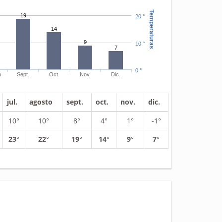
Temperaturas
19
20 °
14
9
10 °
7
0 °
o
Sept.
Oct.
Nov.
Dic.
jul.
agosto
sept.
oct.
nov.
dic.
10°
10°
8°
4°
1°
-1°
23
°
22
°
19
°
14
°
9
°
7
°