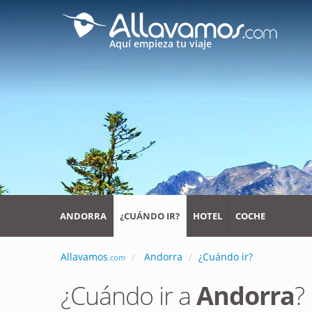
Aquí empieza tu viaje
ANDORRA
¿CUÁNDO IR?
HOTEL
COCHE
Allavamos
Andorra
¿Cuándo ir?
.com
¿Cuándo ir a
Andorra
?