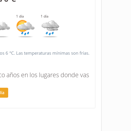
1 día
1 día
 los 6 °C. Las temperaturas mínimas son frías.
co años en los lugares donde vas
día