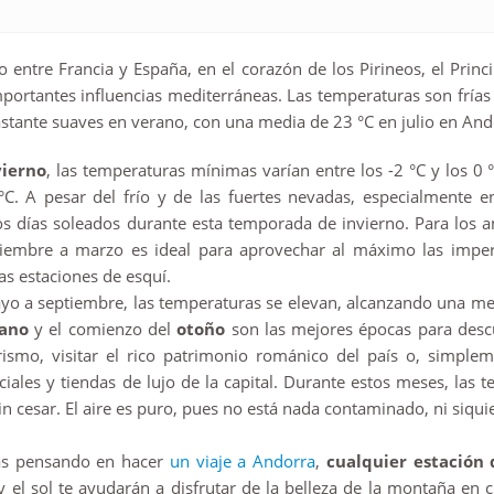
o entre Francia y España, en el corazón de los Pirineos, el Pr
portantes influencias mediterráneas. Las temperaturas son frías 
stante suaves en verano, con una media de 23 °C en julio en Andorr
vierno
, las temperaturas mínimas varían entre los -2 °C y los 0
°C. A pesar del frío y de las fuertes nevadas, especialmente e
 días soleados durante esta temporada de invierno. Para los am
iembre a marzo es ideal para aprovechar al máximo las imperi
tas estaciones de esquí.
o a septiembre, las temperaturas se elevan, alcanzando una medi
ano
y el comienzo del
otoño
son las mejores épocas para descu
ismo, visitar el rico patrimonio románico del país o, simple
iales y tiendas de lujo de la capital. Durante estos meses, las t
sin cesar. El aire es puro, pues no está nada contaminado, ni siquie
tás pensando en hacer
un viaje a Andorra
,
cualquier estación 
y el sol te ayudarán a disfrutar de la belleza de la montaña en