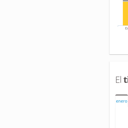
E
El
enero