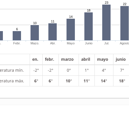
23
22
18
14
11
10
6
.
Febr.
Mazo.
Abr.
Mayo
Junio
Jul.
Agost
en.
febr.
marzo
abril
mayo
junio
ratura mín.
-2°
-2°
0°
1°
4°
7°
ratura máx.
6
°
6
°
10
°
11
°
14
°
18
°