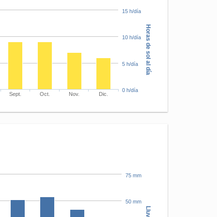
15 h/día
Horas de sol al día
10 h/día
5 h/día
0 h/día
Sept.
Oct.
Nov.
Dic.
75 mm
50 mm
Lluvia