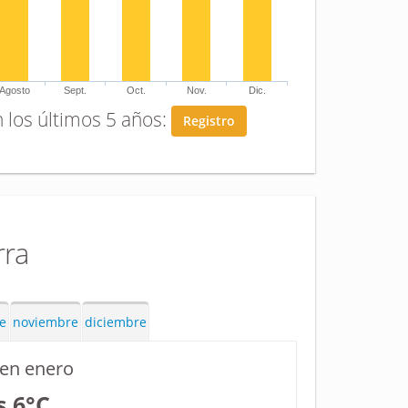
Agosto
Sept.
Oct.
Nov.
Dic.
 los últimos 5 años:
Registro
rra
e
noviembre
diciembre
en enero
s 6°C