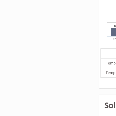
6
En
Tempe
Tempe
Sol