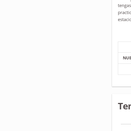
tengas
practi
estaci
NUE
Te