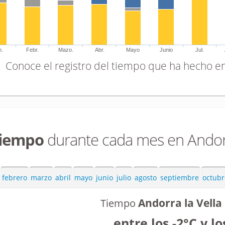
n.
Febr.
Mazo.
Abr.
Mayo
Junio
Jul.
Conoce el registro del tiempo que ha hecho en
tiempo
durante cada mes en Ando
febrero
marzo
abril
mayo
junio
julio
agosto
septiembre
octubr
Andorra la Vella
Tiempo
entre los -2°C y lo