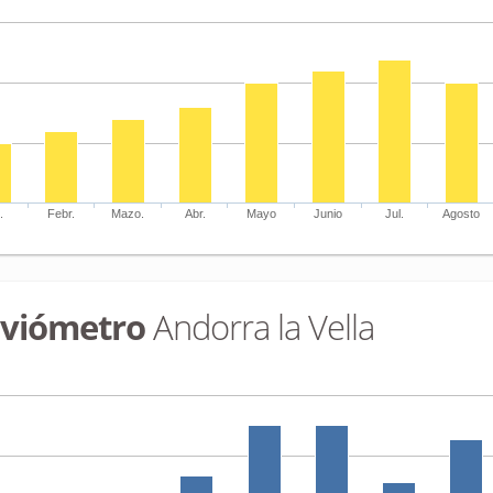
.
Febr.
Mazo.
Abr.
Mayo
Junio
Jul.
Agosto
uviómetro
Andorra la Vella