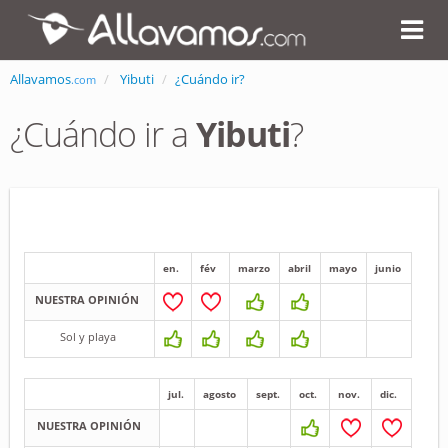
Allavamos
Yibuti
¿Cuándo ir?
.com
¿Cuándo ir a
Yibuti
?
en.
fév
marzo
abril
mayo
junio
NUESTRA OPINIÓN
Sol y playa
jul.
agosto
sept.
oct.
nov.
dic.
NUESTRA OPINIÓN