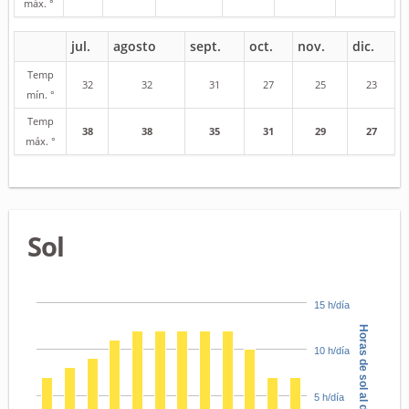
máx. °
jul.
agosto
sept.
oct.
nov.
dic.
Temp
32
32
31
27
25
23
mín. °
Temp
38
38
35
31
29
27
máx. °
Sol
15 h/día
Horas de sol al día
10 h/día
5 h/día