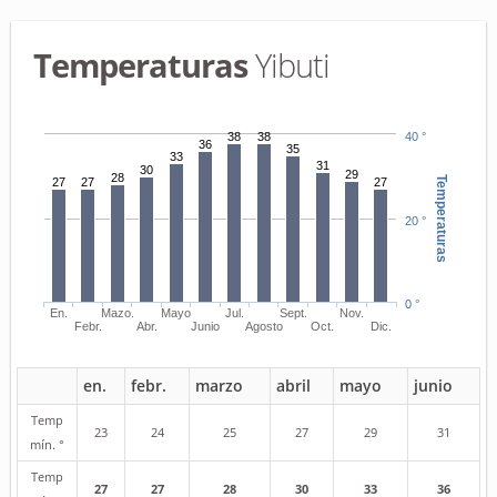
Temperaturas
Yibuti
38
38
40 °
36
35
33
31
30
29
28
Temperaturas
27
27
27
20 °
0 °
En.
Mazo.
Mayo
Jul.
Sept.
Nov.
Febr.
Abr.
Junio
Agosto
Oct.
Dic.
en.
febr.
marzo
abril
mayo
junio
Temp
23
24
25
27
29
31
mín. °
Temp
27
27
28
30
33
36