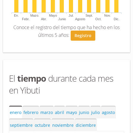
En.
Mazo.
Mayo
Jul.
Sept.
Nov.
Febr.
Abr.
Junio
Agosto
Oct.
Dic.
Conoce el registro del tiempo que ha hecho en los
últimos 5 años:
Registro
El
tiempo
durante cada mes
en Yibuti
enero
febrero
marzo
abril
mayo
junio
julio
agosto
septiembre
octubre
noviembre
diciembre