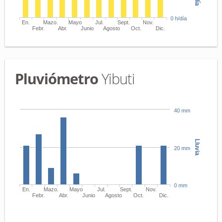
0 h/día
En.
Mazo.
Mayo
Jul.
Sept.
Nov.
Febr.
Abr.
Junio
Agosto
Oct.
Dic.
Pluviómetro
Yibuti
40 mm
Lluvia
20 mm
0 mm
En.
Mazo.
Mayo
Jul.
Sept.
Nov.
Febr.
Abr.
Junio
Agosto
Oct.
Dic.