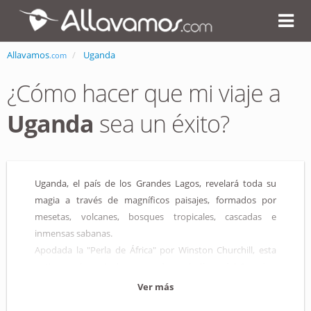
Allavamos
Uganda
.com
¿Cómo hacer que mi viaje a
Uganda
sea un éxito?
Uganda, el país de los Grandes Lagos, revelará toda su
magia a través de magníficos paisajes, formados por
mesetas, volcanes, bosques tropicales, cascadas e
inmensas sabanas.
Apodada la "Perla de África" por Winston Churchill, esta
antigua colonia inglesa, situada en la línea del Ecuador,
limita con Tanzania, Kenia, el sur de Sudán, el Congo y
Ver más
Ruanda. Tras años de conflicto, Uganda ha recuperado