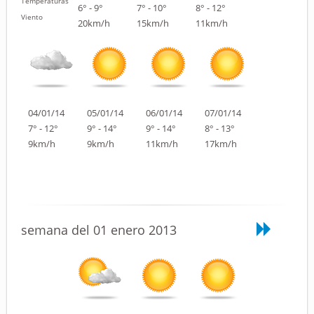
Temperaturas
6° - 9°
7° - 10°
8° - 12°
Viento
20km/h
15km/h
11km/h
04/01/14
05/01/14
06/01/14
07/01/14
7° - 12°
9° - 14°
9° - 14°
8° - 13°
9km/h
9km/h
11km/h
17km/h
semana del 01 enero 2013