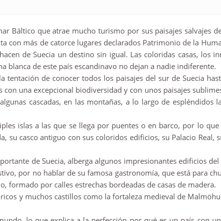
r Báltico que atrae mucho turismo por sus paisajes salvajes de 
ta con más de catorce lugares declarados Patrimonio de la Huma
 hacen de Suecia un destino sin igual. Las coloridas casas, los i
ena blanca de este país escandinavo no dejan a nadie indiferente.
la tentación de conocer todos los paisajes del sur de Suecia hast
con una excepcional biodiversidad y con unos paisajes sublimes.
algunas cascadas, en las montañas, a lo largo de espléndidos l
iples islas a las que se llega por puentes o en barco, por lo qu
, su casco antiguo con sus coloridos edificios, su Palacio Real, s
tante de Suecia, alberga algunos impresionantes edificios del s
stivo, por no hablar de su famosa gastronomía, que está para c
o, formado por calles estrechas bordeadas de casas de madera.
ricos y muchos castillos como la fortaleza medieval de Malmöhus o
mundo, lo que explica a la perfección por qué es un país con un