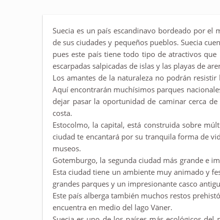
Suecia es un país escandinavo bordeado por el ma
de sus ciudades y pequeños pueblos. Suecia cuen
pues este país tiene todo tipo de atractivos que
escarpadas salpicadas de islas y las playas de ar
Los amantes de la naturaleza no podrán resistir 
Aquí encontrarán muchísimos parques nacionales 
dejar pasar la oportunidad de caminar cerca de 
costa.
Estocolmo, la capital, está construida sobre múlt
ciudad te encantará por su tranquila forma de vida
museos.
Gotemburgo, la segunda ciudad más grande e impor
Esta ciudad tiene un ambiente muy animado y fe
grandes parques y un impresionante casco antigu
Este país alberga también muchos restos prehistó
encuentra en medio del lago Väner.
Suecia es uno de los países más ecológicos del 