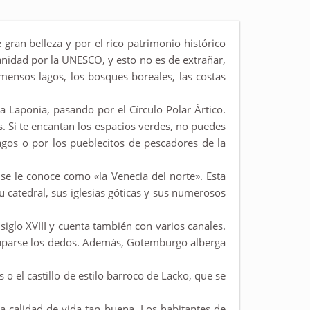
gran belleza y por el rico patrimonio histórico
nidad por la UNESCO, y esto no es de extrañar,
nmensos lagos, los bosques boreales, las costas
a Laponia, pasando por el Círculo Polar Ártico.
 Si te encantan los espacios verdes, no puedes
agos o por los pueblecitos de pescadores de la
e se le conoce como «la Venecia del norte». Esta
u catedral, sus iglesias góticas y sus numerosos
iglo XVIII y cuenta también con varios canales.
huparse los dedos. Además, Gotemburgo alberga
 el castillo de estilo barroco de Läckö, que se
a calidad de vida tan buena. Los habitantes de