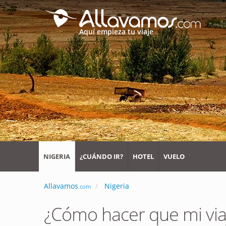
Aquí empieza tu viaje
NIGERIA
¿CUÁNDO IR?
HOTEL
VUELO
Allavamos
Nigeria
.com
¿Cómo hacer que mi via