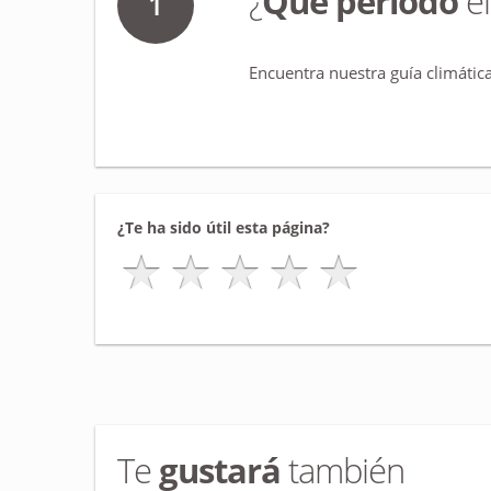
¿
Qué período
el
1
Encuentra nuestra guía climática
¿Te ha sido útil esta página?
Te
gustará
también