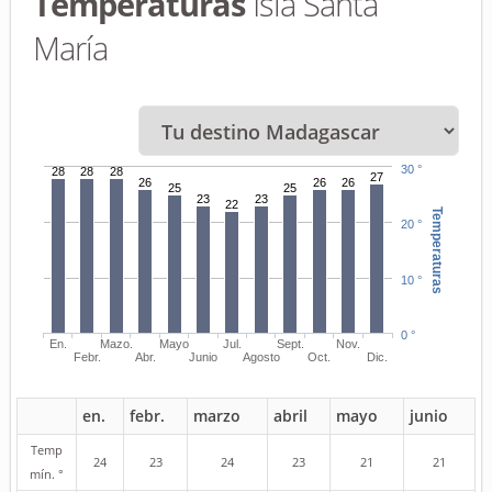
Temperaturas
Isla Santa
María
30 °
28
28
28
27
26
26
26
25
25
23
23
22
Temperaturas
20 °
10 °
0 °
En.
Mazo.
Mayo
Jul.
Sept.
Nov.
Febr.
Abr.
Junio
Agosto
Oct.
Dic.
en.
febr.
marzo
abril
mayo
junio
Temp
24
23
24
23
21
21
mín. °