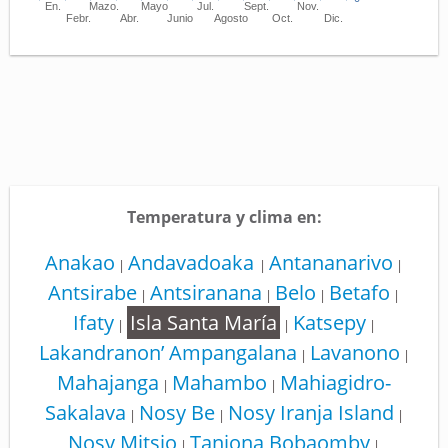
En.
Mazo.
Mayo
Jul.
Sept.
Nov.
Febr.
Abr.
Junio
Agosto
Oct.
Dic.
Temperatura y clima en:
Anakao
Andavadoaka
Antananarivo
|
|
|
Antsirabe
Antsiranana
Belo
Betafo
|
|
|
|
Ifaty
Isla Santa María
Katsepy
|
|
|
Lakandranon’ Ampangalana
Lavanono
|
|
Mahajanga
Mahambo
Mahiagidro-
|
|
Sakalava
Nosy Be
Nosy Iranja Island
|
|
|
Nosy Mitsio
Tanjona Bobaomby
|
|