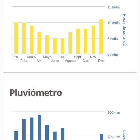
15 h/día
Horas de sol al día
10 h/día
5 h/día
0 h/día
En.
Mazo.
Mayo
Jul.
Sept.
Nov.
Febr.
Abr.
Junio
Agosto
Oct.
Dic.
Pluviómetro
500 mm
Lluvia
250 mm