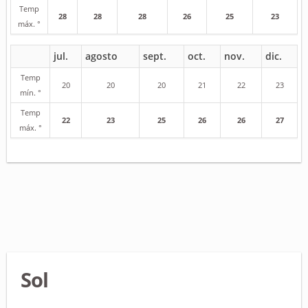
Temp
28
28
28
26
25
23
máx. °
jul.
agosto
sept.
oct.
nov.
dic.
Temp
20
20
20
21
22
23
mín. °
Temp
22
23
25
26
26
27
máx. °
Sol