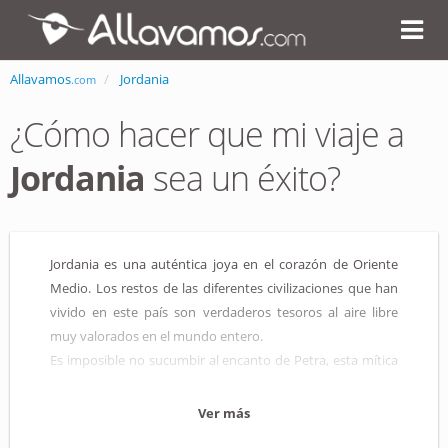
Allavamos
Jordania
.com
¿Cómo hacer que mi viaje a
Jordania
sea un éxito?
Jordania es una auténtica joya en el corazón de Oriente
Medio. Los restos de las diferentes civilizaciones que han
vivido en este país son verdaderos tesoros al aire libre
muy valorados en el mundo entero.
Es imposible no sucumbir al encanto de Petra, esta mítica
ciudad declarada Patrimonio de la Humanidad por la
UNESCO y considerada como una de las siete maravillas
Ver más
del mundo moderno. Empezarás a enamorarte de