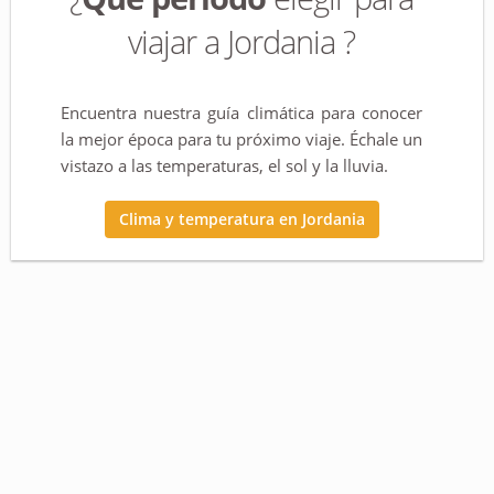
los excursionistas y el Wadi Mujib reserva sensaciones
viajar a Jordania ?
fuertes para aquellos que quieran probar el barranquismo.
Es imposible viajar a Jordania y no querer flotar en el mar
Muerto, una experiencia que te hará guardar recuerdos de
Encuentra nuestra guía climática para conocer
este mar tan salado para toda la vida. El desierto del Wadi
la mejor época para tu próximo viaje. Échale un
Rum es un lugar que no te puedes perder si quieres
vistazo a las temperaturas, el sol y la lluvia.
descubrir la riqueza de la cultura beduina. Además, los
paisajes que ofrece este desierto son espectaculares, por
Clima y temperatura en Jordania
lo que no es de extrañar que algunas escenas de la película
Lawrence de Arabia
se grabaran aquí. El color rojizo de
este desierto y sus gigantescas formaciones rocosas no
dejan a nadie indiferente.
¿Y qué sería un viaje a Jordania sin conocer a ningún
jordano? Sin duda alguna, los lugareños te recibirán con
los brazos abiertos y con la mejor de sus sonrisas para
hacerte sentir como en casa.