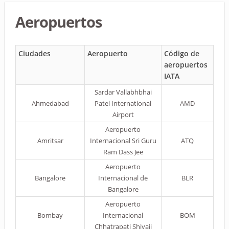
Aeropuertos
Ciudades
Aeropuerto
Código de
aeropuertos
IATA
Sardar Vallabhbhai
Ahmedabad
Patel International
AMD
Airport
Aeropuerto
Amritsar
Internacional Sri Guru
ATQ
Ram Dass Jee
Aeropuerto
Bangalore
Internacional de
BLR
Bangalore
Aeropuerto
Bombay
Internacional
BOM
Chhatrapati Shivaji