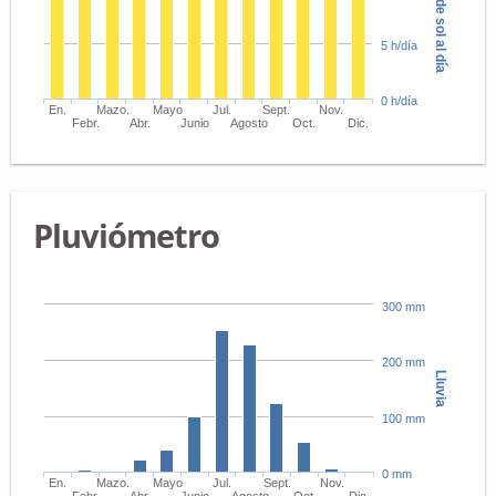
Horas de sol al día
5 h/día
0 h/día
En.
Mazo.
Mayo
Jul.
Sept.
Nov.
Febr.
Abr.
Junio
Agosto
Oct.
Dic.
Pluviómetro
300 mm
200 mm
Lluvia
100 mm
0 mm
En.
Mazo.
Mayo
Jul.
Sept.
Nov.