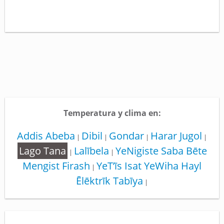
Temperatura y clima en:
Addis Abeba
Dibil
Gondar
Harar Jugol
|
|
|
|
Lago Tana
Lalībela
YeNigiste Saba Bēte
|
|
Mengist Firash
YeT’īs Isat YeWiha Hayl
|
Ēlēktrīk Tabīya
|