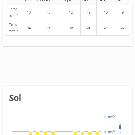
Temp
13
13
12
12
10
9
mín. °
Temp
18
18
19
21
21
20
máx. °
Sol
15 h/día
10 h/día