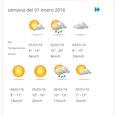
semana del 01 enero 2016
Día
01/01/16
02/01/16
03/01/16
Temperaturas
6° - 14°
10° - 20°
8° - 15°
Viento
6km/h
8km/h
10km/h
04/01/16
05/01/16
06/01/16
07/01/16
8° - 17°
10° - 16°
10° - 13°
7° - 15°
13km/h
2km/h
11km/h
7km/h