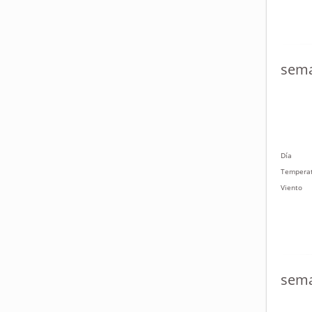
sema
Día
Tempera
Viento
sema