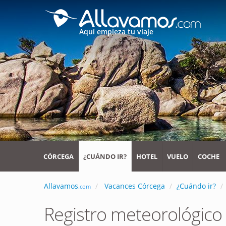
Aquí empieza tu viaje
CÓRCEGA
¿CUÁNDO IR?
HOTEL
VUELO
COCHE
Allavamos
Vacances Córcega
¿Cuándo ir?
.com
Registro meteorológico