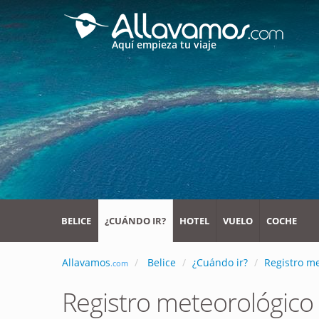
Aquí empieza tu viaje
BELICE
¿CUÁNDO IR?
HOTEL
VUELO
COCHE
Allavamos
Belice
¿Cuándo ir?
Registro me
.com
Registro meteorológico 