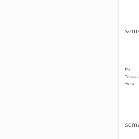
sema
Día
Tempera
Viento
sema