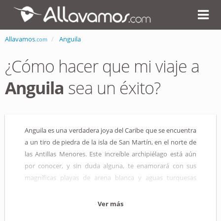
Allavamos
Anguila
.com
¿Cómo hacer que mi viaje a
Anguila
sea un éxito?
Anguila es una verdadera joya del Caribe que se encuentra
a un tiro de piedra de la isla de San Martín, en el norte de
las Antillas Menores. Este increíble archipiélago está aún
por conocer, y sin duda alguna, te enamorará con sus
magníficas playas de arena blanca y aguas turquesas
bordeadas de cocoteros. ¡Ven a pasar tus vacaciones
inmerso/a en un ambiente exótico y tropical!
Ver más
Este lugar cuenta con un patrimonio cultural e histórico