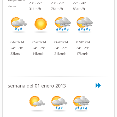
Temperaturas
23° - 27°
23° - 29°
22° - 24°
Viento
31km/h
76km/h
83km/h
04/01/14
05/01/14
06/01/14
07/01/14
24° - 28°
24° - 29°
24° - 27°
24° - 29°
33km/h
14km/h
21km/h
17km/h
semana del 01 enero 2013