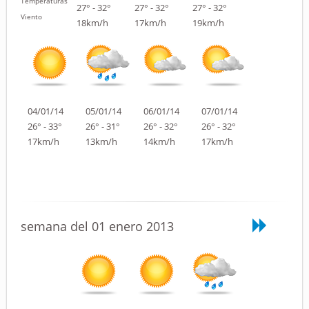
Temperaturas
27° - 32°
27° - 32°
27° - 32°
Viento
18km/h
17km/h
19km/h
04/01/14
05/01/14
06/01/14
07/01/14
26° - 33°
26° - 31°
26° - 32°
26° - 32°
17km/h
13km/h
14km/h
17km/h
semana del 01 enero 2013