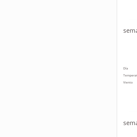
sema
Día
Tempera
Viento
sema