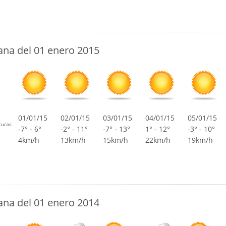
na del 01 enero 2015
01/01/15
02/01/15
03/01/15
04/01/15
05/01/15
turas
-7° - 6°
-2° - 11°
-7° - 13°
1° - 12°
-3° - 10°
4km/h
13km/h
15km/h
22km/h
19km/h
na del 01 enero 2014