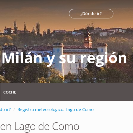
¿Dónde ir?
Milán y su región
COCHE
do ir?
Registro meteorológico: Lago de Como
o en Lago de Como