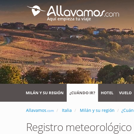
Aquí empieza tu viaje
MILÁN Y SU REGIÓN
¿CUÁNDO IR?
HOTEL
VUELO
Allavamos
Italia
Milán y su región
¿Cuán
.com
Registro meteorológic