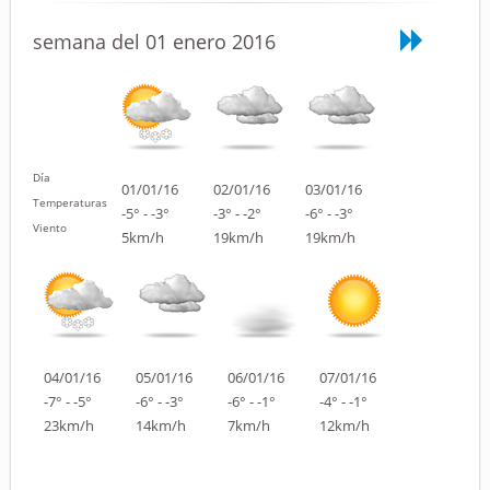
semana del 01 enero 2016
Día
01/01/16
02/01/16
03/01/16
Temperaturas
-5° - -3°
-3° - -2°
-6° - -3°
Viento
5km/h
19km/h
19km/h
04/01/16
05/01/16
06/01/16
07/01/16
-7° - -5°
-6° - -3°
-6° - -1°
-4° - -1°
23km/h
14km/h
7km/h
12km/h