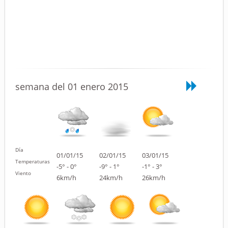
semana del 01 enero 2015
Día
01/01/15
02/01/15
03/01/15
Temperaturas
-5° - 0°
-9° - 1°
-1° - 3°
Viento
6km/h
24km/h
26km/h