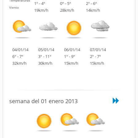
Temperaturas
1° - 4°
0° - 5°
2° - 6°
Viento
19km/h
28km/h
14km/h
04/01/14
05/01/14
06/01/14
07/01/14
6° - 7°
3° - 11°
1° - 9°
2° - 7°
32km/h
30km/h
15km/h
15km/h
semana del 01 enero 2013